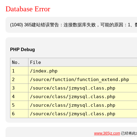
Database Error
(1040) 365建站错误警告：连接数据库失败，可能的原因：1、数
PHP Debug
No.
File
1
/index.php
2
/source/function/function_extend.php
3
/source/class/jzmysql.class.php
4
/source/class/jzmysql.class.php
5
/source/class/jzmysql.class.php
6
/source/class/jzmysql.class.php
www.365jz.com
已经将此