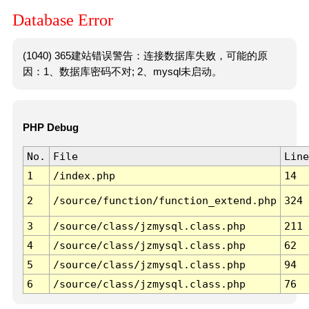
Database Error
(1040) 365建站错误警告：连接数据库失败，可能的原
因：1、数据库密码不对; 2、mysql未启动。
PHP Debug
No.
File
Line
1
/index.php
14
2
/source/function/function_extend.php
324
3
/source/class/jzmysql.class.php
211
4
/source/class/jzmysql.class.php
62
5
/source/class/jzmysql.class.php
94
6
/source/class/jzmysql.class.php
76