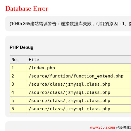
Database Error
(1040) 365建站错误警告：连接数据库失败，可能的原因：1、数
PHP Debug
No.
File
1
/index.php
2
/source/function/function_extend.php
3
/source/class/jzmysql.class.php
4
/source/class/jzmysql.class.php
5
/source/class/jzmysql.class.php
6
/source/class/jzmysql.class.php
www.365jz.com
已经将此