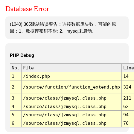
Database Error
(1040) 365建站错误警告：连接数据库失败，可能的原
因：1、数据库密码不对; 2、mysql未启动。
PHP Debug
No.
File
Line
1
/index.php
14
2
/source/function/function_extend.php
324
3
/source/class/jzmysql.class.php
211
4
/source/class/jzmysql.class.php
62
5
/source/class/jzmysql.class.php
94
6
/source/class/jzmysql.class.php
76