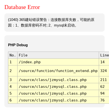
Database Error
(1040) 365建站错误警告：连接数据库失败，可能的原
因：1、数据库密码不对; 2、mysql未启动。
PHP Debug
No.
File
Line
1
/index.php
14
2
/source/function/function_extend.php
324
3
/source/class/jzmysql.class.php
211
4
/source/class/jzmysql.class.php
62
5
/source/class/jzmysql.class.php
94
6
/source/class/jzmysql.class.php
76