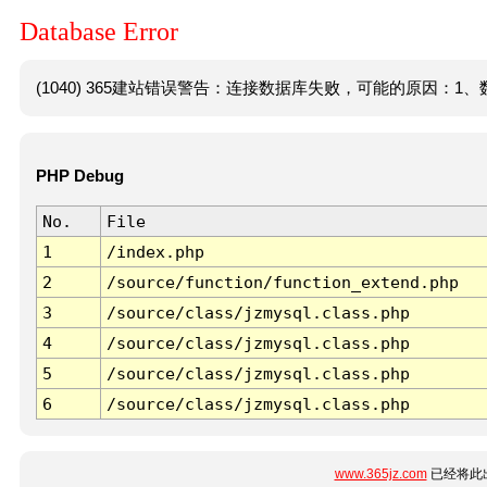
Database Error
(1040) 365建站错误警告：连接数据库失败，可能的原因：1、数
PHP Debug
No.
File
1
/index.php
2
/source/function/function_extend.php
3
/source/class/jzmysql.class.php
4
/source/class/jzmysql.class.php
5
/source/class/jzmysql.class.php
6
/source/class/jzmysql.class.php
www.365jz.com
已经将此