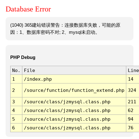
Database Error
(1040) 365建站错误警告：连接数据库失败，可能的原
因：1、数据库密码不对; 2、mysql未启动。
PHP Debug
No.
File
Line
1
/index.php
14
2
/source/function/function_extend.php
324
3
/source/class/jzmysql.class.php
211
4
/source/class/jzmysql.class.php
62
5
/source/class/jzmysql.class.php
94
6
/source/class/jzmysql.class.php
76