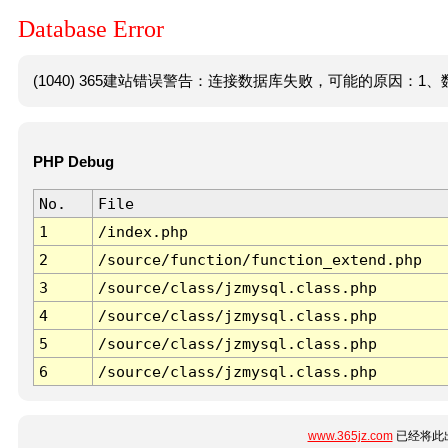
Database Error
(1040) 365建站错误警告：连接数据库失败，可能的原因：1、数
PHP Debug
No.
File
1
/index.php
2
/source/function/function_extend.php
3
/source/class/jzmysql.class.php
4
/source/class/jzmysql.class.php
5
/source/class/jzmysql.class.php
6
/source/class/jzmysql.class.php
www.365jz.com
已经将此