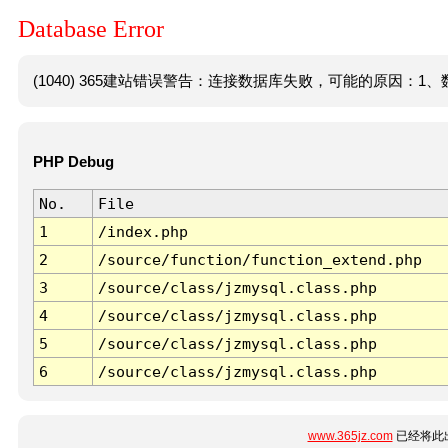
Database Error
(1040) 365建站错误警告：连接数据库失败，可能的原因：1、数
PHP Debug
No.
File
1
/index.php
2
/source/function/function_extend.php
3
/source/class/jzmysql.class.php
4
/source/class/jzmysql.class.php
5
/source/class/jzmysql.class.php
6
/source/class/jzmysql.class.php
www.365jz.com
已经将此