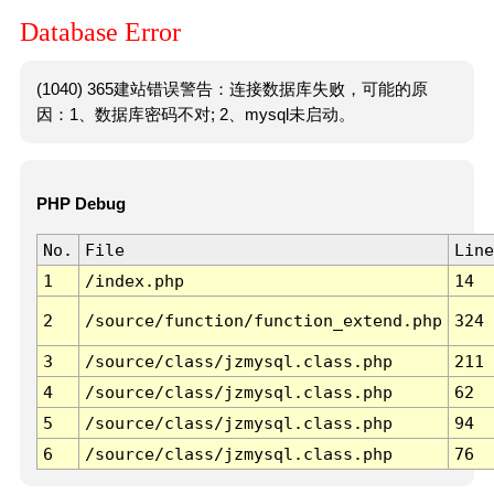
Database Error
(1040) 365建站错误警告：连接数据库失败，可能的原
因：1、数据库密码不对; 2、mysql未启动。
PHP Debug
No.
File
Line
1
/index.php
14
2
/source/function/function_extend.php
324
3
/source/class/jzmysql.class.php
211
4
/source/class/jzmysql.class.php
62
5
/source/class/jzmysql.class.php
94
6
/source/class/jzmysql.class.php
76