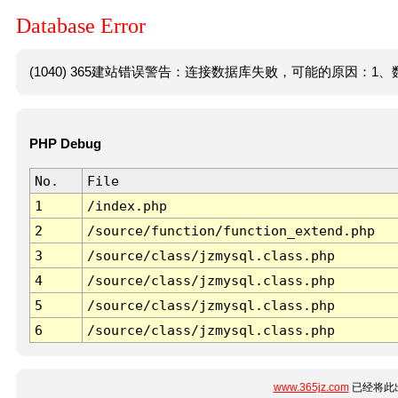
Database Error
(1040) 365建站错误警告：连接数据库失败，可能的原因：1、数
PHP Debug
No.
File
1
/index.php
2
/source/function/function_extend.php
3
/source/class/jzmysql.class.php
4
/source/class/jzmysql.class.php
5
/source/class/jzmysql.class.php
6
/source/class/jzmysql.class.php
www.365jz.com
已经将此