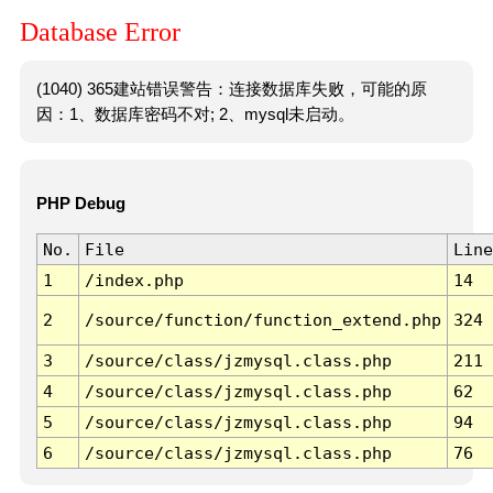
Database Error
(1040) 365建站错误警告：连接数据库失败，可能的原
因：1、数据库密码不对; 2、mysql未启动。
PHP Debug
No.
File
Line
1
/index.php
14
2
/source/function/function_extend.php
324
3
/source/class/jzmysql.class.php
211
4
/source/class/jzmysql.class.php
62
5
/source/class/jzmysql.class.php
94
6
/source/class/jzmysql.class.php
76