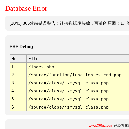
Database Error
(1040) 365建站错误警告：连接数据库失败，可能的原因：1、数
PHP Debug
No.
File
1
/index.php
2
/source/function/function_extend.php
3
/source/class/jzmysql.class.php
4
/source/class/jzmysql.class.php
5
/source/class/jzmysql.class.php
6
/source/class/jzmysql.class.php
www.365jz.com
已经将此