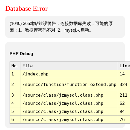
Database Error
(1040) 365建站错误警告：连接数据库失败，可能的原
因：1、数据库密码不对; 2、mysql未启动。
PHP Debug
No.
File
Line
1
/index.php
14
2
/source/function/function_extend.php
324
3
/source/class/jzmysql.class.php
211
4
/source/class/jzmysql.class.php
62
5
/source/class/jzmysql.class.php
94
6
/source/class/jzmysql.class.php
76