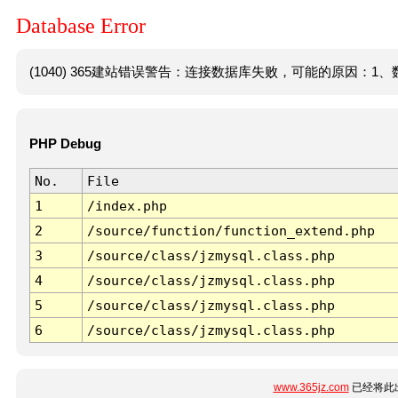
Database Error
(1040) 365建站错误警告：连接数据库失败，可能的原因：1、数
PHP Debug
No.
File
1
/index.php
2
/source/function/function_extend.php
3
/source/class/jzmysql.class.php
4
/source/class/jzmysql.class.php
5
/source/class/jzmysql.class.php
6
/source/class/jzmysql.class.php
www.365jz.com
已经将此