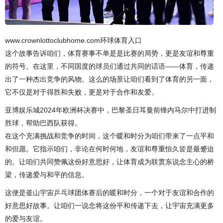
www.crownlottoclubhome.com环球体育入口
这个故事告诉咱们，体育赛事不单是是比赛的局势，更是友谊和尊重
的符号。在这里，不同国度的球员们通过共同的话语——体育，传递
出了一种杰出竞争的风物。这么的场景让咱们看到了体育的另一面，
它不仅是对于得胜和失败，更是对于合作和友爱。
亚博娱乐城2024年欧洲杯决赛中，巴黎圣日耳曼前锋内马尔中打进制
胜球，帮助巴西队获得。
在这个充满挑战和竞争的时间，这个暖和时分为咱们带来了一点平和
和但愿。它指示咱们，非论在何时何地，友谊和尊重恒久皆是最蹙迫
的。让咱们共同赞佩这份好意思好，让体育成为联贯东说念主心的桥
梁，传递爱与和平的信息。
这便是釜山宇宙乒乓球团体赛后的暖和时分，一个对于友谊和合作的
好意思好故事。让咱们一说念将这份平和传递下去，让宇宙充满更多
的爱与友谊。