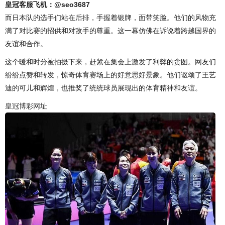
皇冠客服飞机：@seo3687
而日本队的选手们站在后排，手握着银牌，面带笑脸。他们的风物充
满了对比赛的招供和对敌手的尊重。这一幕仿佛在诉说着跨越国界的
友谊和合作。
这个暖和时分被拍摄下来，赶紧在集会上激发了利弊的贪图。网友们
纷纷点赞和转发，惊奇体育赛场上的好意思好景象。他们讴颂了王艺
迪的可儿和辉煌，也推奖了统统球员展现出的体育精神和友谊。
皇冠博彩网址