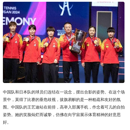
中国队和日本队的球员们连结在一说念，摆出合影的姿势。在这个场
景中，莫得了比赛的垂危歧视，拔旗易帜的是一种粗疏和友好的氛
围。中国队的王艺迪站在前排，高举入部属手机，作念着可儿的自拍
姿势。她的笑脸灿烂而诚挚，仿佛在向宇宙展示体育精神的好意思
好。