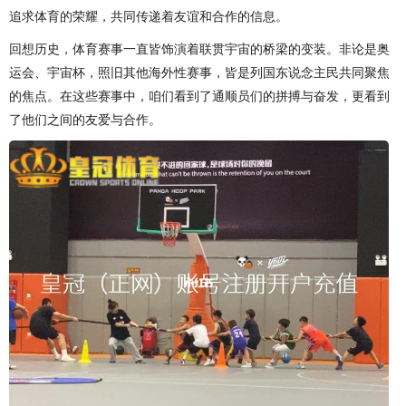
追求体育的荣耀，共同传递着友谊和合作的信息。
回想历史，体育赛事一直皆饰演着联贯宇宙的桥梁的变装。非论是奥
运会、宇宙杯，照旧其他海外性赛事，皆是列国东说念主民共同聚焦
的焦点。在这些赛事中，咱们看到了通顺员们的拼搏与奋发，更看到
了他们之间的友爱与合作。